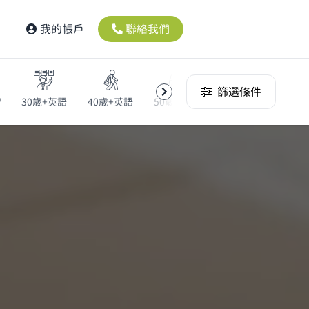
我的帳戶
聯絡我們
篩選條件
習
30歲+英語
40歲+英語
50歲+英語
線上課程
多益